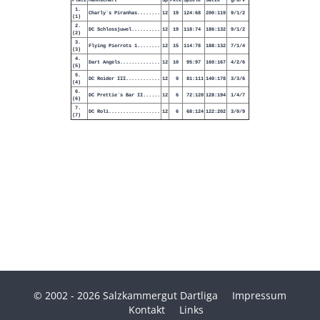
Platz
Mannschaft
Sp
Pkte
Spiele
Sätze
g/u/v
1.
Charly`s Piranhas........
12
19
124:68
200:119
9/1/2
(1)
2.
DC Schlossjuwel..........
12
19
118:74
186:132
9/1/2
(2)
3.
Flying Pierrots 1........
12
15
114:78
188:132
7/1/4
(3)
4.
Dart Angels..............
12
10
95:97
160:167
4/2/6
(5)
5.
DC Roider III............
12
9
81:111
140:178
3/3/6
(4)
6.
DC Prettie`s Bar II......
12
6
72:120
128:194
1/4/7
(6)
7.
DC Roli..................
12
6
68:124
122:202
3/0/9
(7)
© 2002 - 2026 Salzkammergut Dartliga
Impressum
Kontakt
Links