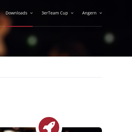
Downloads
3erTeam Cup
Angern