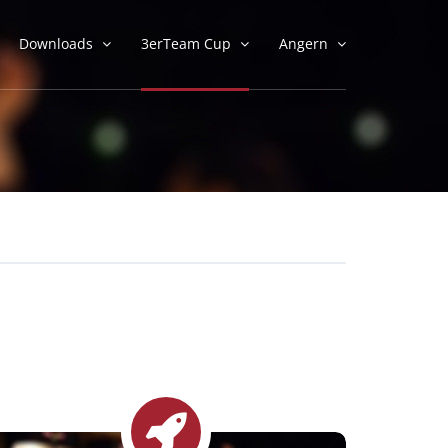
Downloads
3erTeam Cup
Angern