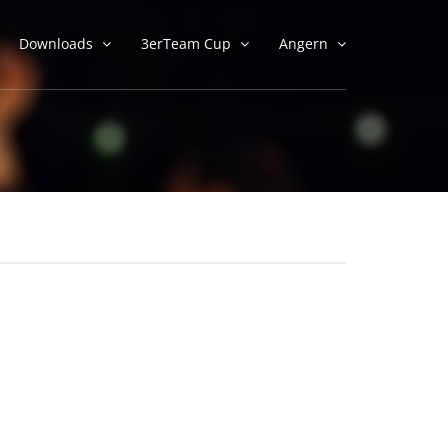
Downloads
3erTeam Cup
Angern